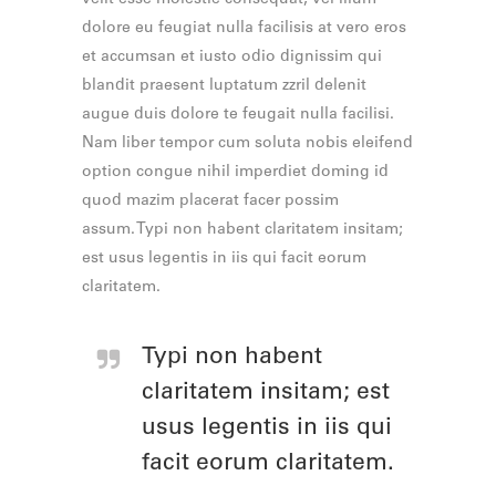
velit esse molestie consequat, vel illum
dolore eu feugiat nulla facilisis at vero eros
et accumsan et iusto odio dignissim qui
blandit praesent luptatum zzril delenit
augue duis dolore te feugait nulla facilisi.
Nam liber tempor cum soluta nobis eleifend
option congue nihil imperdiet doming id
quod mazim placerat facer possim
assum. Typi non habent claritatem insitam;
est usus legentis in iis qui facit eorum
claritatem.
Typi non habent
claritatem insitam; est
usus legentis in iis qui
facit eorum claritatem.