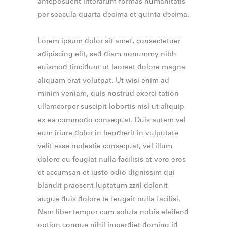
anteposuerit litterarum formas humanitatis
per seacula quarta decima et quinta decima.
Lorem ipsum dolor sit amet, consectetuer
adipiscing elit, sed diam nonummy nibh
euismod tincidunt ut laoreet dolore magna
aliquam erat volutpat. Ut wisi enim ad
minim veniam, quis nostrud exerci tation
ullamcorper suscipit lobortis nisl ut aliquip
ex ea commodo consequat. Duis autem vel
eum iriure dolor in hendrerit in vulputate
velit esse molestie consequat, vel illum
dolore eu feugiat nulla facilisis at vero eros
et accumsan et iusto odio dignissim qui
blandit praesent luptatum zzril delenit
augue duis dolore te feugait nulla facilisi.
Nam liber tempor cum soluta nobis eleifend
option congue nihil imperdiet doming id