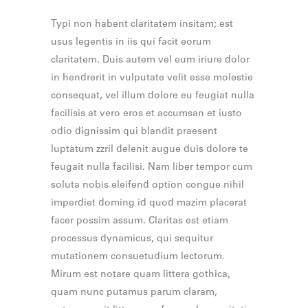
Typi non habent claritatem insitam; est
usus legentis in iis qui facit eorum
claritatem. Duis autem vel eum iriure dolor
in hendrerit in vulputate velit esse molestie
consequat, vel illum dolore eu feugiat nulla
facilisis at vero eros et accumsan et iusto
odio dignissim qui blandit praesent
luptatum zzril delenit augue duis dolore te
feugait nulla facilisi. Nam liber tempor cum
soluta nobis eleifend option congue nihil
imperdiet doming id quod mazim placerat
facer possim assum. Claritas est etiam
processus dynamicus, qui sequitur
mutationem consuetudium lectorum.
Mirum est notare quam littera gothica,
quam nunc putamus parum claram,